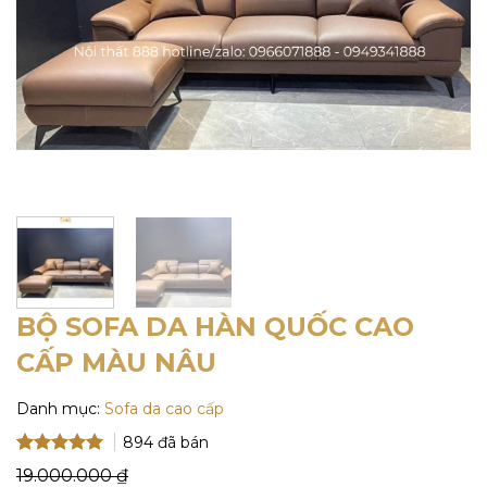
BỘ SOFA DA HÀN QUỐC CAO
CẤP MÀU NÂU
Danh mục:
Sofa da cao cấp
894
đã bán
5
5
trên 5
19.000.000
₫