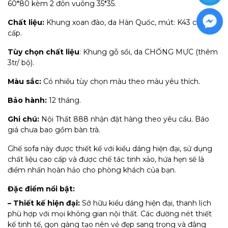
60*80 kèm 2 đôn vuông 35*35.
Chất liệu:
Khung xoan đào, da Hàn Quốc, mút: K43 cao
cấp.
Tùy chọn chất liệu
: Khung gỗ sồi, da CHỐNG MỰC (thêm
3tr/ bộ).
Màu sắc:
Có nhiều tùy chọn màu theo màu yêu thích.
Bảo hành:
12 tháng.
Ghi chú:
Nội Thất 888 nhận đặt hàng theo yêu cầu. Báo
giá chưa bao gồm bàn trà​.
Ghế sofa này được thiết kế với kiểu dáng hiện đại, sử dụng
chất liệu cao cấp và được chế tác tinh xảo, hứa hẹn sẽ là
điểm nhấn hoàn hảo cho phòng khách của bạn.
Đặc điểm nổi bật:
– Thiết kế hiện đại:
Sở hữu kiểu dáng hiện đại, thanh lịch
phù hợp với mọi không gian nội thất. Các đường nét thiết
kế tinh tế, gọn gàng tạo nên vẻ đẹp sang trọng và đẳng