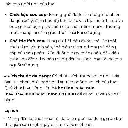
cấp cho ngôi nhà của bạn.
Chất liệu cao cấp:
Khung ghế được làm từ gỗ tự nhiên
đã qua xử lý, đảm bảo độ bền chắc và chịu lực tốt. Lớp vỏ
bọc ghế sử dụng chất liệu cao cấp, mềm mại và thoáng
mát, mang lại cảm giác thoải mái khi sử dụng.
Chế tác tinh xảo:
Từng chi tiết đều được chế tác một
cách tỉ mỉ và tinh xảo, thể hiện sự sang trọng và đẳng
cấp của sản phẩm. Các đường may chắc chắn, đều đặn
cùng lớp đệm dày dặn mang đến sự thoải mái tối đa cho
người sử dụng.
– Kích thước đa dạng:
Có nhiều kích thước khác nhau để
bạn lựa chọn, phù hợp với diện tích phòng khách của bạn.
Quý khách vui lòng liên hệ
hotline
hoặc
zalo
094.934.1888
hoặc
0966.071.888
để được tư vấn và đặt
hàng.
Lợi ích:
– Mang đến sự thoải mái tối đa cho người sử dụng, giúp bạn
thư giãn sau một ngày dài làm việc mệt mỏi.