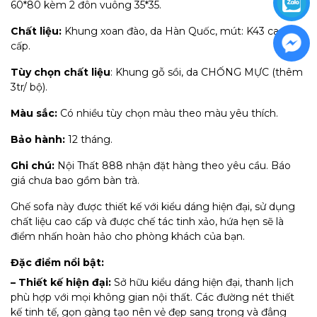
60*80 kèm 2 đôn vuông 35*35.
Chất liệu:
Khung xoan đào, da Hàn Quốc, mút: K43 cao
cấp.
Tùy chọn chất liệu
: Khung gỗ sồi, da CHỐNG MỰC (thêm
3tr/ bộ).
Màu sắc:
Có nhiều tùy chọn màu theo màu yêu thích.
Bảo hành:
12 tháng.
Ghi chú:
Nội Thất 888 nhận đặt hàng theo yêu cầu. Báo
giá chưa bao gồm bàn trà​.
Ghế sofa này được thiết kế với kiểu dáng hiện đại, sử dụng
chất liệu cao cấp và được chế tác tinh xảo, hứa hẹn sẽ là
điểm nhấn hoàn hảo cho phòng khách của bạn.
Đặc điểm nổi bật:
– Thiết kế hiện đại:
Sở hữu kiểu dáng hiện đại, thanh lịch
phù hợp với mọi không gian nội thất. Các đường nét thiết
kế tinh tế, gọn gàng tạo nên vẻ đẹp sang trọng và đẳng