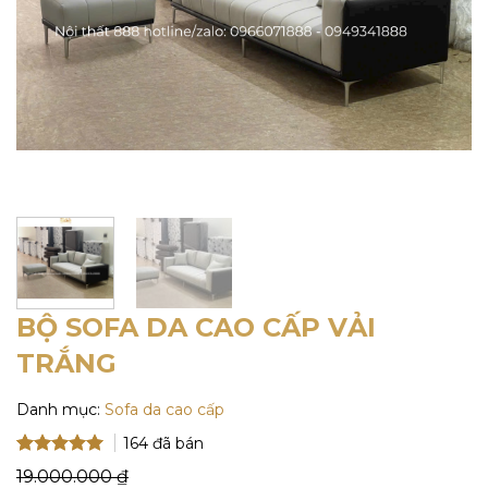
BỘ SOFA DA CAO CẤP VẢI
TRẮNG
Danh mục:
Sofa da cao cấp
164
đã bán
5
5
trên 5
19.000.000
₫