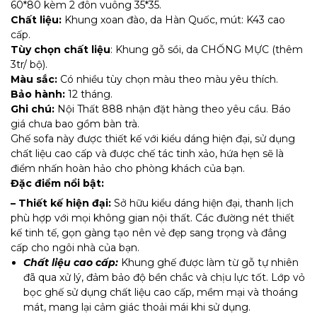
60*80 kèm 2 đôn vuông 35*35.
Chất liệu:
Khung xoan đào, da Hàn Quốc, mút: K43 cao
cấp.
Tùy chọn chất liệu
: Khung gỗ sồi, da CHỐNG MỰC (thêm
3tr/ bộ).
Màu sắc:
Có nhiều tùy chọn màu theo màu yêu thích.
Bảo hành:
12 tháng.
Ghi chú:
Nội Thất 888 nhận đặt hàng theo yêu cầu. Báo
giá chưa bao gồm bàn trà​.
Ghế sofa này được thiết kế với kiểu dáng hiện đại, sử dụng
chất liệu cao cấp và được chế tác tinh xảo, hứa hẹn sẽ là
điểm nhấn hoàn hảo cho phòng khách của bạn.
Đặc điểm n
ổi bật:
– Thiết kế hiện đại:
Sở hữu kiểu dáng hiện đại, thanh lịch
phù hợp với mọi không gian nội thất. Các đường nét thiết
kế tinh tế, gọn gàng tạo nên vẻ đẹp sang trọng và đẳng
cấp cho ngôi nhà của bạn.
Chất liệu cao cấp:
Khung ghế được làm từ gỗ tự nhiên
đã qua xử lý, đảm bảo độ bền chắc và chịu lực tốt. Lớp vỏ
bọc ghế sử dụng chất liệu cao cấp, mềm mại và thoáng
mát, mang lại cảm giác thoải mái khi sử dụng.