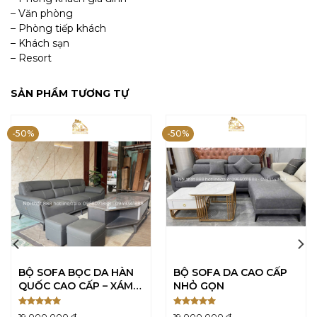
– Văn phòng
– Phòng tiếp khách
– Khách sạn
– Resort
SẢN PHẨM TƯƠNG TỰ
-50%
-50%
BỘ SOFA BỌC DA HÀN
BỘ SOFA DA CAO CẤP
QUỐC CAO CẤP – XÁM
NHỎ GỌN
GHI
Được xếp
Được xếp
19.000.000
₫
19.000.000
₫