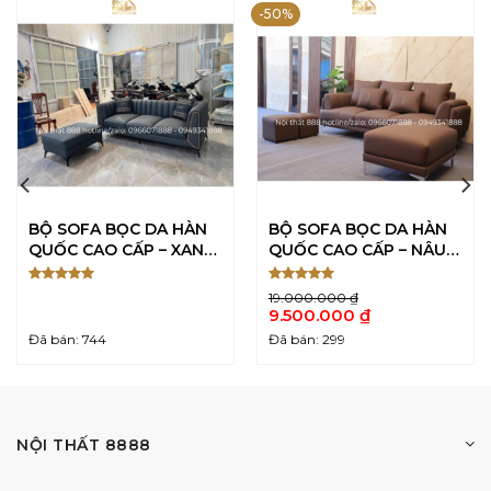
-50%
BỘ SOFA BỌC DA HÀN
BỘ SOFA BỌC DA HÀN
QUỐC CAO CẤP – XANH
QUỐC CAO CẤP – NÂU
ĐẬM
CAFE
Được xếp
Được xếp
19.000.000
₫
5
5
hạng
5
hạng
5
Giá
9.500.000
₫
sao
sao
gốc
Giá
Đã bán: 744
Đã bán: 299
là:
hiện
19.000.000 ₫.
tại
là:
9.500.000 ₫.
NỘI THẤT 8888