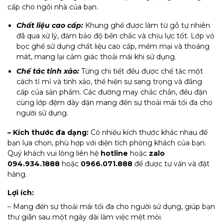
cấp cho ngôi nhà của bạn.
Chất liệu cao cấp:
Khung ghế được làm từ gỗ tự nhiên
đã qua xử lý, đảm bảo độ bền chắc và chịu lực tốt. Lớp vỏ
bọc ghế sử dụng chất liệu cao cấp, mềm mại và thoáng
mát, mang lại cảm giác thoải mái khi sử dụng.
Chế tác tinh xảo:
Từng chi tiết đều được chế tác một
cách tỉ mỉ và tinh xảo, thể hiện sự sang trọng và đẳng
cấp của sản phẩm. Các đường may chắc chắn, đều đặn
cùng lớp đệm dày dặn mang đến sự thoải mái tối đa cho
người sử dụng.
– Kích thước đa dạng:
Có nhiều kích thước khác nhau để
bạn lựa chọn, phù hợp với diện tích phòng khách của bạn.
Quý khách vui lòng liên hệ
hotline
hoặc
zalo
094.934.1888
hoặc
0966.071.888
để được tư vấn và đặt
hàng.
Lợi ích:
– Mang đến sự thoải mái tối đa cho người sử dụng, giúp bạn
thư giãn sau một ngày dài làm việc mệt mỏi.