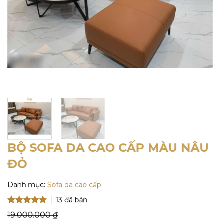
BỘ SOFA DA CAO CẤP MÀU NÂU
ĐỎ
Danh mục:
Sofa da cao cấp
13
đã bán
5
5
trên 5
19.000.000
₫