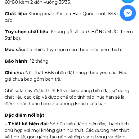
60*80 kèm 2 đôn vuông 35*35.
Chất liệu:
Khung xoan đào, da Hàn Quốc, mút: K43 cao
cấp.
Tùy chọn chất liệu
: Khung gỗ sồi, da CHỐNG MỰC (thêm
3tr/ bộ).
Màu sắc:
Có nhiều tùy chọn màu theo màu yêu thích.
Bảo hành:
12 tháng.
Ghi chú:
Nội Thất 888 nhận đặt hàng theo yêu cầu. Báo
giá chưa bao gồm bàn trà​.
Ghế sofa này được thiết kế với kiểu dáng hiện đại, sử dụng
chất liệu cao cấp và được chế tác tinh xảo, hứa hẹn sẽ là
điểm nhấn hoàn hảo cho phòng khách của bạn.
Đặc điểm nổi bật:
– Thiết kế hiện đại:
Sở hữu kiểu dáng hiện đại, thanh lịch
phù hợp với mọi không gian nội thất. Các đường nét thiết
kế tinh tế, gọn gàng tạo nên vẻ đẹp sang trọng và đẳng