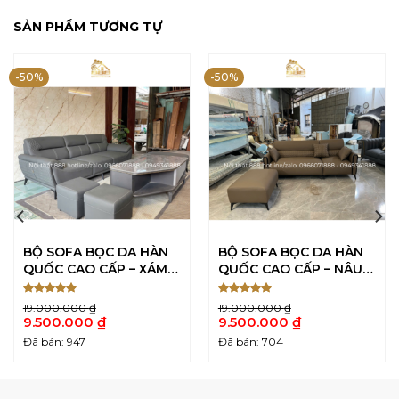
SẢN PHẨM TƯƠNG TỰ
-50%
-50%
BỘ SOFA BỌC DA HÀN
BỘ SOFA BỌC DA HÀN
QUỐC CAO CẤP – XÁM
QUỐC CAO CẤP – NÂU
GHI
ĐẬM
Được xếp
Được xếp
19.000.000
₫
19.000.000
₫
5
5
hạng
5
hạng
5
Giá
Giá
9.500.000
₫
9.500.000
₫
sao
sao
gốc
gốc
Giá
Giá
Đã bán: 947
Đã bán: 704
là:
là:
hiện
hiện
19.000.000 ₫.
19.000.000 ₫.
tại
tại
là:
là:
9.500.000 ₫.
9.500.000 ₫.