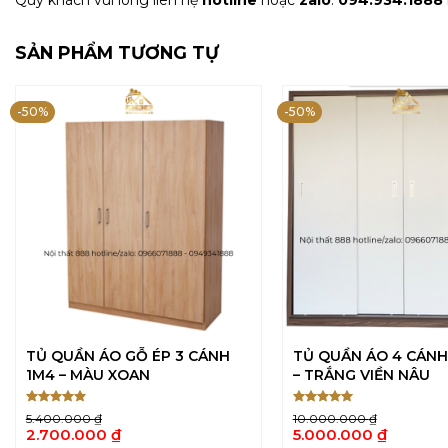
Quý khách vui lòng liên hệ
hotline
hoặc
zalo
:
094.934.1888
SẢN PHẨM TƯƠNG TỰ
-50%
-50%
TỦ QUẦN ÁO GỖ ÉP 3 CÁNH
TỦ QUẦN ÁO 4 CÁNH
1M4 – MÀU XOAN
– TRẮNG VIỀN NÂU
Được xếp
Được xếp
5.400.000
₫
10.000.000
₫
5
5
hạng
5
hạng
5
Giá
Giá
2.700.000
₫
5.000.000
₫
sao
sao