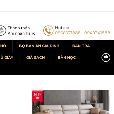
Hotline
Thanh toán
0966071888
-
0949341888
Khi nhận hàng
NHỎ
BỘ BÀN ĂN GIA ĐÌNH
BÀN TRÀ
Ủ GIÀY
GIÁ SÁCH
BÀN HỌC