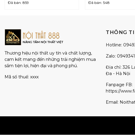
gốc
gốc
Giá
Giá
Đã bán: 859
Đã bán: 548
là:
là:
hiện
hiện
5.400.000 ₫.
10.000.000 ₫.
tại
tại
là:
là:
2.700.000 ₫.
5.000.000 ₫.
THÔNG TI
Hotline:
0949
Thương hiệu nội thất uy tín và chất lượng,
Zalo:
094934
cam kết mang đến những trải nghiệm mua
sắm tiện lợi, hiện đại và phong phú.
Địa chỉ: 326 
Đa - Hà Nội
Mã số thuế: xxxx
Fanpage FB:
https://www.
Email:
Noitha