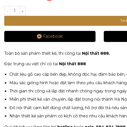
là:
Giá
13.000.000 ₫.
hiện
TỦ QUẦN ÁO 6 CÁNH 3 NGĂN KÉO GỖ ÉP 240CM - TRẮNG số l
tại
là:
TH
6.500.000 ₫.
Facebook
Toàn bộ sản phẩm thiết kế, thi công tại
Nội thất 888.
Đặc trưng ưu việt chỉ có tại
Nội thất 888
:
Chất liệu gỗ cao cấp bền đẹp, không độc hại, đảm bảo bền
Màu sắc giống hình hoặc đặt làm theo yêu cầu khách hàng
Thời gian thi công và lắp đặt nhanh chóng ngay trong ngày
Miễn phí thiết kế vận chuyển, lắp đặt trong nội thành Hà Nội
Đồ nội thất cam kết đúng chất lượng, hỗ trợ đổi trả nếu 
Nhận thiết kế sản phẩm có kích cỡ theo nhu cầu khách hàn