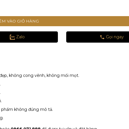
ượng
ÊM VÀO GIỎ HÀNG
Zalo
Gọi ngay
, đẹp, không cong vênh, không mối mọt.
.
.
.
sản phẩm không đúng mô tả.
g.