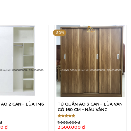
-50%
 ÁO 2 CÁNH LÙA 1M6
TỦ QUẦN ÁO 3 CÁNH LÙA VÂN
GỖ 160 CM – NÂU VÀNG
Được xếp
₫
7.000.000
₫
5
hạng
5
Giá
00
₫
3.500.000
₫
sao