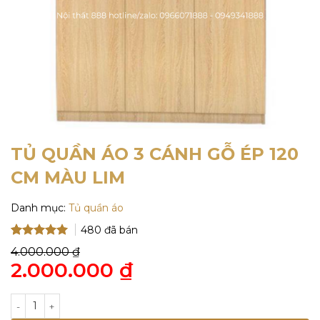
TỦ QUẦN ÁO 3 CÁNH GỖ ÉP 120
CM MÀU LIM
Danh mục:
Tủ quần áo
480
đã bán
5
5
trên 5
4.000.000
₫
dựa trên
Giá
2.000.000
₫
đánh giá
gốc
là:
Giá
4.000.000 ₫.
hiện
TỦ QUẦN ÁO 3 CÁNH GỖ ÉP 120 CM MÀU LIM số lượng
tại