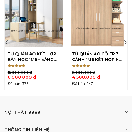
TỦ QUẦN ÁO KẾT HỢP
TỦ QUẦN ÁO GỖ ÉP 3
BÀN HỌC 1M6 – VÀNG
CÁNH 1M6 KẾT HỢP KỆ
TRẮNG
ĐỰNG – MÀU SỒI
Được xếp
Được xếp
12.000.000
₫
9.000.000
₫
5
5
hạng
5
hạng
5
Giá
Giá
6.000.000
₫
4.500.000
₫
sao
sao
gốc
gốc
Giá
Giá
Đã bán: 376
Đã bán: 947
là:
là:
hiện
hiện
12.000.000 ₫.
9.000.000 ₫.
tại
tại
là:
là:
6.000.000 ₫.
4.500.000 ₫.
NỘI THẤT 8888
THÔNG TIN LIÊN HỆ