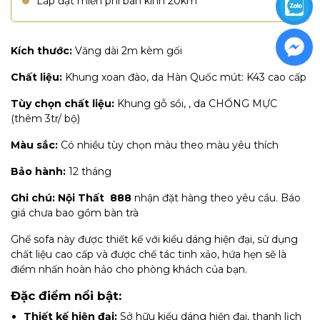
Lắp đặt miễn phí bán kính 20km
Kích thước:
Văng dài 2m kèm gối
Chất liệu:
Khung xoan đào, da Hàn Quốc mút: K43 cao cấp
Tùy chọn chất liệu:
Khung gỗ sồi, , da CHỐNG MỰC
(thêm 3tr/ bộ)
Màu sắc:
Có nhiều tùy chọn màu theo màu yêu thích
Bảo hành:
12 tháng
Ghi chú:
Nội Thất 888
nhận đặt hàng theo yêu cầu. Báo
giá chưa bao gồm bàn trà​
Ghế sofa này được thiết kế với kiểu dáng hiện đại, sử dụng
chất liệu cao cấp và được chế tác tinh xảo, hứa hẹn sẽ là
điểm nhấn hoàn hảo cho phòng khách của bạn.
Đặc điểm nổi bật:
Thiết kế hiện đại:
Sở hữu kiểu dáng hiện đại, thanh lịch