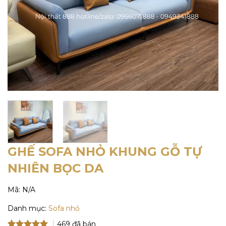
GHẾ SOFA NHỎ KHUNG GỖ TỰ
NHIÊN BỌC DA
Mã:
N/A
Danh mục:
Sofa nhỏ
469
đã bán