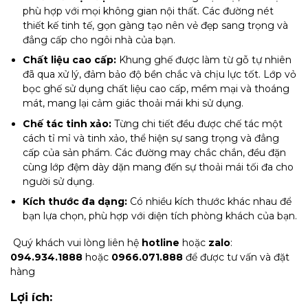
phù hợp với mọi không gian nội thất. Các đường nét
thiết kế tinh tế, gọn gàng tạo nên vẻ đẹp sang trọng và
đẳng cấp cho ngôi nhà của bạn.
Chất liệu cao cấp:
Khung ghế được làm từ gỗ tự nhiên
đã qua xử lý, đảm bảo độ bền chắc và chịu lực tốt. Lớp vỏ
bọc ghế sử dụng chất liệu cao cấp, mềm mại và thoáng
mát, mang lại cảm giác thoải mái khi sử dụng.
Chế tác tinh xảo:
Từng chi tiết đều được chế tác một
cách tỉ mỉ và tinh xảo, thể hiện sự sang trọng và đẳng
cấp của sản phẩm. Các đường may chắc chắn, đều đặn
cùng lớp đệm dày dặn mang đến sự thoải mái tối đa cho
người sử dụng.
Kích thước đa dạng:
Có nhiều kích thước khác nhau để
bạn lựa chọn, phù hợp với diện tích phòng khách của bạn.
Quý khách vui lòng liên hệ
hotline
hoặc
zalo
:
094.934.1888
hoặc
0966.071.888
để được tư vấn và đặt
hàng
Lợi ích: