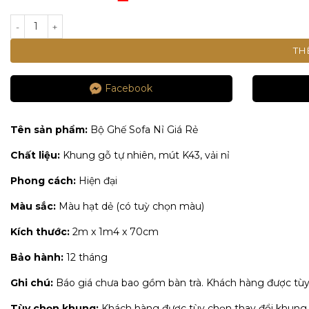
là:
Giá
9.000.000 ₫.
hiện
BỘ SOFA NỈ HIỆN ĐẠI TÙY CHỌN KHUNG - XÁM ĐẬM số lượng
tại
là:
TH
4.500.000 ₫.
Facebook
Tên sản phẩm:
Bộ Ghế Sofa Nỉ Giá Rẻ
Chất liệu:
Khung gỗ tự nhiên, mút K43, vải nỉ
Phong cách:
Hiện đại
Màu sắc:
Màu hạt dẻ (có tuỳ chọn màu)
Kích thước:
2m x 1m4 x 70cm
Bảo hành:
12 tháng
Ghi chú:
Báo giá chưa bao gồm bàn trà. Khách hàng được tùy c
Tùy chọn khung:
Khách hàng được tùy chọn thay đổi khung so