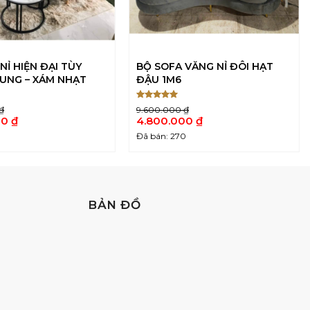
NỈ HIỆN ĐẠI TÙY
BỘ SOFA VĂNG NỈ ĐÔI HẠT
UNG – XÁM NHẠT
ĐẬU 1M6
Được xếp
₫
9.600.000
₫
5
hạng
5
Giá
00
₫
4.800.000
₫
sao
gốc
Giá
6
Đã bán: 270
là:
hiện
 ₫.
9.600.000 ₫.
tại
là:
 ₫.
4.800.000 ₫.
BẢN ĐỒ