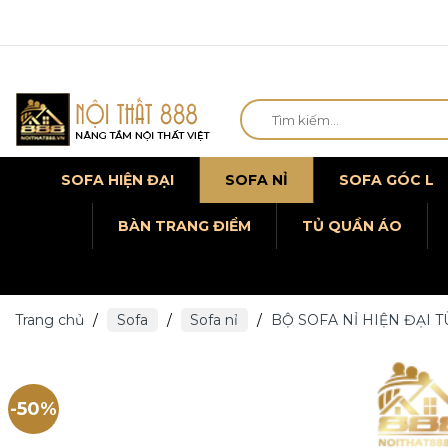
Chuyển
Tìm
đến
kiếm:
nội
dung
SOFA HIỆN ĐẠI
SOFA NỈ
SOFA GÓC L
BÀN TRANG ĐIỂM
TỦ QUẦN ÁO
Trang chủ
/
Sofa
/
Sofa nỉ
/
BỘ SOFA NỈ HIỆN ĐẠI
-50%