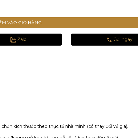
ÊM VÀO GIỎ HÀNG
Zalo
Gọi ngay
họn kích thước theo thực tế nhà mình (có thay đổi về giá).
fa (khung gỗ keo, khung gỗ sồi…) (có thay đổi về giá).​