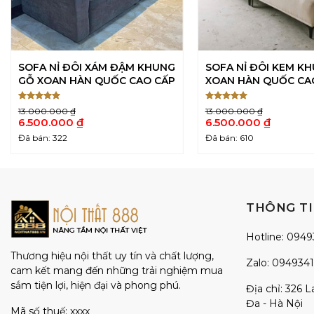
SOFA NỈ ĐÔI XÁM ĐẬM KHUNG
SOFA NỈ ĐÔI KEM K
GỖ XOAN HÀN QUỐC CAO CẤP
XOAN HÀN QUỐC CA
Được xếp
Được xếp
13.000.000
₫
13.000.000
₫
5
5
hạng
5
hạng
5
Giá
Giá
6.500.000
₫
6.500.000
₫
sao
sao
gốc
gốc
Giá
Giá
Đã bán: 322
Đã bán: 610
là:
là:
hiện
hiện
13.000.000 ₫.
13.000.000 ₫.
tại
tại
là:
là:
6.500.000 ₫.
6.500.000 ₫.
THÔNG TI
Hotline:
0949
Thương hiệu nội thất uy tín và chất lượng,
Zalo:
094934
cam kết mang đến những trải nghiệm mua
sắm tiện lợi, hiện đại và phong phú.
Địa chỉ: 326 
Đa - Hà Nội
Mã số thuế: xxxx