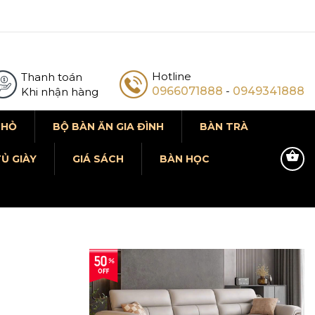
Hotline
Thanh toán
0966071888
-
0949341888
Khi nhận hàng
NHỎ
BỘ BÀN ĂN GIA ĐÌNH
BÀN TRÀ
Ủ GIÀY
GIÁ SÁCH
BÀN HỌC