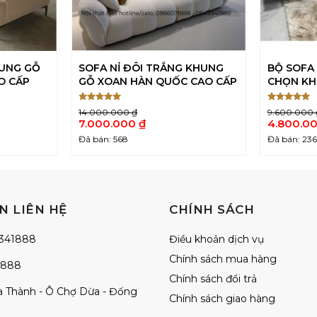
HUNG GỖ
SOFA NỈ ĐÔI TRẮNG KHUNG
BỘ SOFA 
O CẤP
GỖ XOAN HÀN QUỐC CAO CẤP
CHỌN KH
Được xếp
Được xếp
14.000.000
₫
9.600.000
5
5
hạng
5
hạng
5
Giá
Giá
7.000.000
₫
4.800.0
sao
sao
gốc
gốc
Giá
Giá
Đã bán: 568
Đã bán: 23
là:
là:
hiện
hiện
14.000.000 ₫.
9.600.000
tại
tại
là:
là:
7.000.000 ₫.
4.800.000
N LIÊN HỆ
CHÍNH SÁCH
341888
Điều khoản dịch vụ
Chính sách mua hàng
1888
Chính sách đổi trả
La Thành - Ô Chợ Dừa - Đống
Chính sách giao hàng