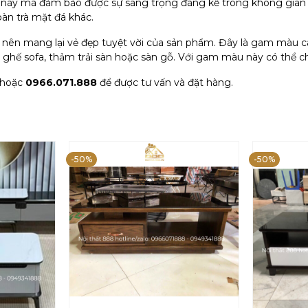
ỗ này mà đảm bảo được sự sang trọng đáng kể trong không gia
bàn trà mặt đá khác.
n mang lại vẻ đẹp tuyệt vời của sản phẩm. Đây là gam màu cao
hế sofa, thảm trải sàn hoặc sàn gỗ. Với gam màu này có thể c
hoặc
0966.071.888
để được tư vấn và đặt hàng.
-50%
-50%