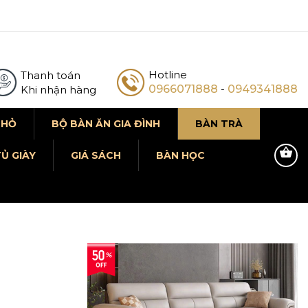
Hotline
Thanh toán
0966071888
-
0949341888
Khi nhận hàng
NHỎ
BỘ BÀN ĂN GIA ĐÌNH
BÀN TRÀ
Ủ GIÀY
GIÁ SÁCH
BÀN HỌC