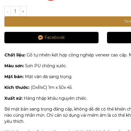
là:
Giá
6.400.000 ₫.
hiện
BÀN TRÀ VUÔNG 1 NGĂN KÉO NHẬP KHẨU - TRẮNG số lượng
tại
là:
TH
3.200.000 ₫.
Facebook
Chất liệu:
Gỗ tự nhiên kết hợp công nghiệp veneer cao cấp. N
Màu sơn:
Sơn PU chống xước.
Mặt bàn:
Mặt vân đá sang trọng.
Kích thước:
(DxRxC) 1m x 50x 45.
Xuất xứ:
Hàng nhập khẩu nguyên chiếc.
Bề mặt bàn sang trọng đẳng cấp, không dễ để có thể khiến ch
nào cũng nhẵn mịn. Chỉ cần sử dụng vải mềm ẩm là có thể khi
yêu thích.