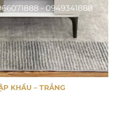
ẬP KHẨU – TRẮNG