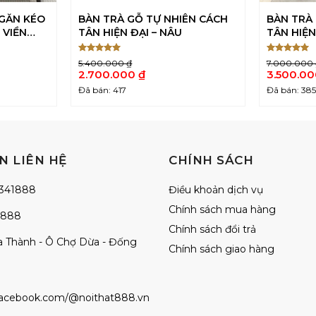
GĂN KÉO
BÀN TRÀ GỖ TỰ NHIÊN CÁCH
BÀN TRÀ
 VIỀN
TÂN HIỆN ĐẠI – NÂU
TÂN HIỆN
Được xếp
Được xếp
5.400.000
₫
7.000.000
5
5
hạng
5
hạng
5
Giá
Giá
2.700.000
₫
3.500.0
sao
sao
gốc
gốc
Giá
Giá
Đã bán: 417
Đã bán: 38
là:
là:
hiện
hiện
5.400.000 ₫.
7.000.000
tại
tại
là:
là:
2.700.000 ₫.
3.500.000
N LIÊN HỆ
CHÍNH SÁCH
341888
Điều khoản dịch vụ
Chính sách mua hàng
1888
Chính sách đổi trả
La Thành - Ô Chợ Dừa - Đống
Chính sách giao hàng
facebook.com/@noithat888.vn