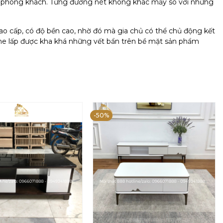
n phòng khách. Từng đường nét không khác mấy so với những
 cấp, có độ bền cao, nhờ đó mà gia chủ có thể chủ động kết
he lấp được kha khá những vết bẩn trên bề mặt sản phẩm
-50%