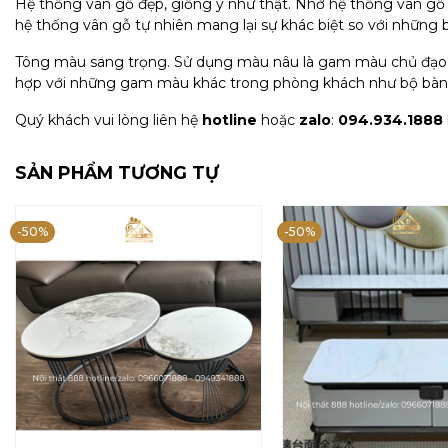
Hệ thống vân gỗ đẹp, giống y như thật. Nhờ hệ thống vân g
hệ thống vân gỗ tự nhiên mang lại sự khác biệt so với những 
Tông màu sang trọng. Sử dụng màu nâu là gam màu chủ đạo nê
hợp với những gam màu khác trong phòng khách như bộ bàn g
Quý khách vui lòng liên hệ
hotline
hoặc
zalo
:
094.934.1888
SẢN PHẨM TƯƠNG TỰ
-50%
-50%