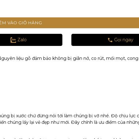
ÊM VÀO GIỎ HÀNG
Zalo
Gọi ngay
guyên liệu gỗ đảm bảo không bị giãn nở, co rút, mối mọt, cong
úng bị xước chứ đừng nói tới làm chúng bị vỡ nhé. Độ chịu lực 
ến chúng lấy lại vẻ đẹp như mới. Đây chính là ưu điểm của nhữn