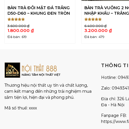
BÀN TRÀ ĐÔI MẶT ĐÁ TRẮNG
BÀN TRÀ VUÔNG 2 N
D50-D60 – KHUNG ĐEN TRÒN
NHẬP KHẨU – TRẮNG
ĐEN
Được xếp
Được xếp
3.600.000
₫
6.400.000
₫
5
5
hạng
5
hạng
5
Giá
Giá
1.800.000
₫
3.200.000
₫
sao
sao
gốc
gốc
Giá
Giá
Đã bán: 619
Đã bán: 479
là:
là:
hiện
hiện
3.600.000 ₫.
6.400.000 ₫.
tại
tại
là:
là:
1.800.000 ₫.
3.200.000 ₫.
THÔNG TI
Hotline:
0949
Thương hiệu nội thất uy tín và chất lượng,
Zalo:
094934
cam kết mang đến những trải nghiệm mua
sắm tiện lợi, hiện đại và phong phú.
Địa chỉ: 326 
Đa - Hà Nội
Mã số thuế: xxxx
Fanpage FB:
https://www.