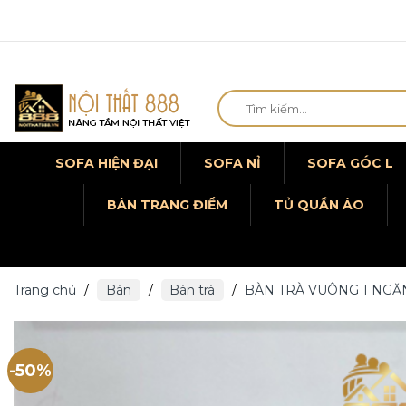
Chuyển
Tìm
đến
kiếm:
nội
dung
SOFA HIỆN ĐẠI
SOFA NỈ
SOFA GÓC L
BÀN TRANG ĐIỂM
TỦ QUẦN ÁO
Trang chủ
/
Bàn
/
Bàn trà
/
BÀN TRÀ VUÔNG 1 NGĂ
-50%