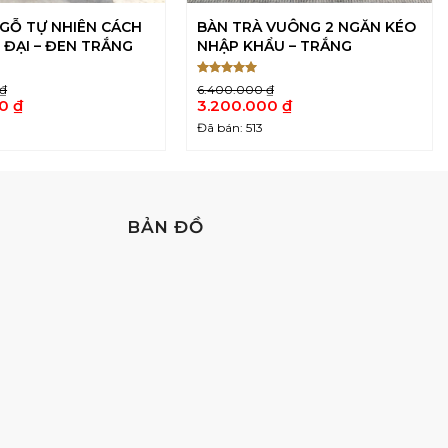
 GỖ TỰ NHIÊN CÁCH
BÀN TRÀ VUÔNG 2 NGĂN KÉO
 ĐẠI – ĐEN TRẮNG
NHẬP KHẨU – TRẮNG
Được xếp
₫
6.400.000
₫
5
hạng
5
Giá
00
₫
3.200.000
₫
sao
gốc
Giá
5
Đã bán: 513
là:
hiện
 ₫.
6.400.000 ₫.
tại
là:
 ₫.
3.200.000 ₫.
BẢN ĐỒ